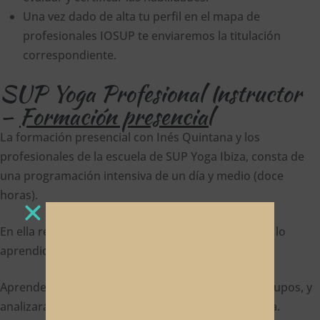
Una vez dado de alta tu perfil en el mapa de
profesionales IOSUP te enviaremos la titulación
correspondiente.
SUP Yoga Profesional Instructor
–
Formación presencial
La formación presencial con Inés Quintana y los
profesionales de la escuela de SUP Yoga Ibiza, consta de
una programación intensiva de un día y medio (doce
horas).
En ella reforzarás y llevarás a cabo en el agua todo lo
aprendido en la formación digital.
Aprenderás a preparar las clases y gestionar los grupos, y
analizarás cómo funciona una escuela de SUP Yoga.