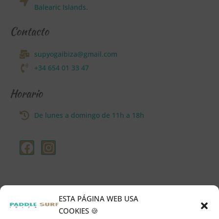
Balearic Islands.
Contacto
supyogaibiza@gmail.com
+34 654 01 33 47
Horario
De lunes a domingo de 11h a 18h
ESTA PÁGINA WEB USA
COOKIES 🍪