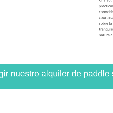
Una acti
practica
conocido
coordina
sobre la
tranquil
naturale
ir nuestro alquiler de paddle 