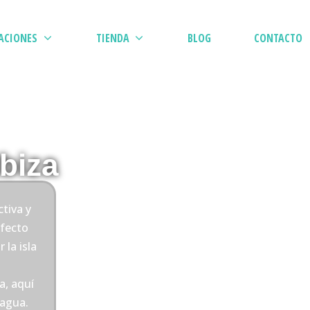
ACIONES
TIENDA
BLOG
CONTACTO
Ibiza
tiva y
fecto
 la isla
a, aquí
 agua.