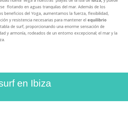
vidad nueva llega a nuestras playas de la isla de
Ibiza,
y puede
rse flotando en aguas tranquilas del mar. Además de los
s beneficios del Yoga, aumentamos la fuerza, flexibilidad,
ción y resistencia necesarias para mantener el
equilibrio
 tabla de surf, proporcionando una enorme sensación de
idad y armonía, rodeados de un entorno excepcional; el mar y la
za.
surf en Ibiza