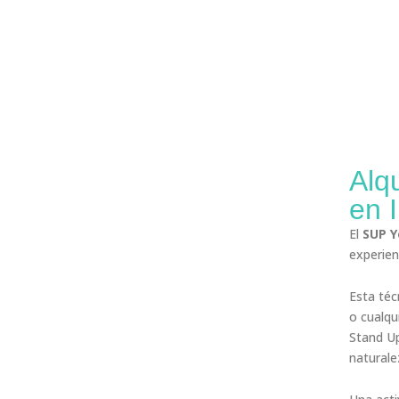
Alqu
en 
El
SUP Y
experien
Esta téc
o cualqu
Stand Up
natural